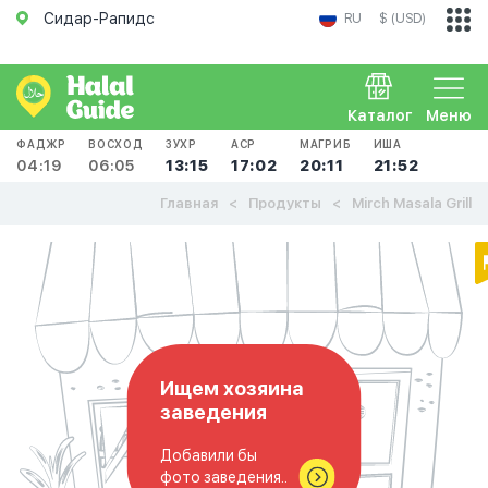
Сидар-Рапидс
RU
$ (USD)
Каталог
Меню
ФАДЖР
ВОСХОД
ЗУХР
АСР
МАГРИБ
ИША
04:19
06:05
13:15
17:02
20:11
21:52
Главная
Продукты
Mirch Masala Grill
Ищем хозяина
заведения
Добавили бы
фото заведения..