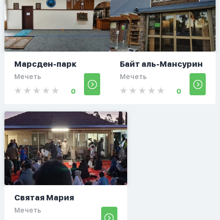
Марсден-парк
Байт аль-Мансурин
Мечеть
Мечеть
0
0
Святая Мария
Мечеть