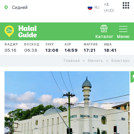
A$
Сидней
RU
(AUD)
Каталог
Меню
ФАДЖР
ВОСХОД
ЗУХР
АСР
МАГРИБ
ИША
05:16
06:38
12:06
14:59
17:21
18:41
Главная
Мечеть
Блэктаун