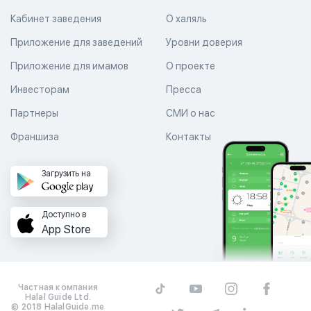
Кабинет заведения
О халяль
Приложение для заведений
Уровни доверия
Приложение для имамов
О проекте
Инвесторам
Пресса
Партнеры
СМИ о нас
Франшиза
Контакты
Загрузить на
Доступно в
App Store
Частная компания
Halal Guide Ltd.
© 2018 HalalGuide.me