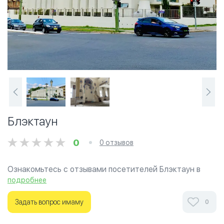
Блэктаун
0
0 отзывов
Ознакомьтесь с отзывами посетителей Блэктаун в
г.Сидней на фотографиях и узнайте о часах работы.
подробнее
Ваше духовное путешествие начинается здесь.
Задать вопрос имаму
0