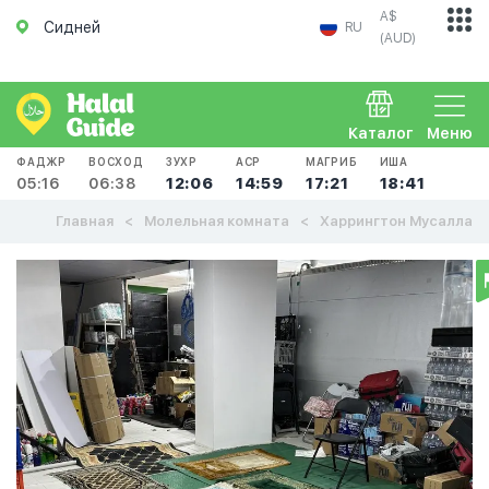
A$
Сидней
RU
(AUD)
Каталог
Меню
ФАДЖР
ВОСХОД
ЗУХР
АСР
МАГРИБ
ИША
05:16
06:38
12:06
14:59
17:21
18:41
Главная
Молельная комната
Харрингтон Мусалла