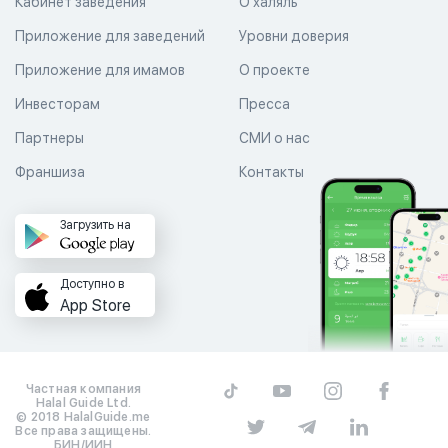
Кабинет заведения
О халяль
Приложение для заведений
Уровни доверия
Приложение для имамов
О проекте
Инвесторам
Пресса
Партнеры
СМИ о нас
Франшиза
Контакты
Загрузить на
Доступно в
App Store
Частная компания
Halal Guide Ltd.
© 2018 HalalGuide.me
Все права защищены.
БИН/ИИН