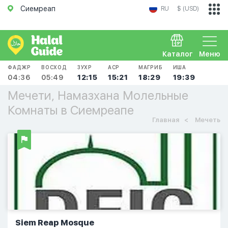
Сиемреап
RU
$ (USD)
Каталог
Меню
ФАДЖР
ВОСХОД
ЗУХР
АСР
МАГРИБ
ИША
04:36
05:49
12:15
15:21
18:29
19:39
Мечети, Намазхана Молельные
Комнаты в Сиемреапе
Главная
Мечеть
Siem Reap Mosque