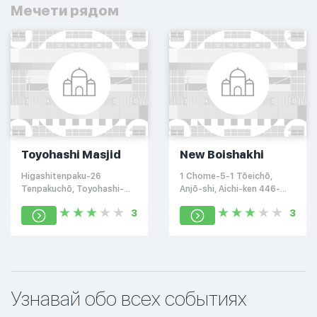
Мечети рядом
Toyohashi Masjid
New Boishakhi
Higashitenpaku-26
1 Chome-5-1 Tōeichō,
Tenpakuchō, Toyohashi-
Anjō-shi, Aichi-ken 446-
shi, Aichi-ken 441-8122,
0007, Япония
3
3
Япония
Узнавай обо всех событиях