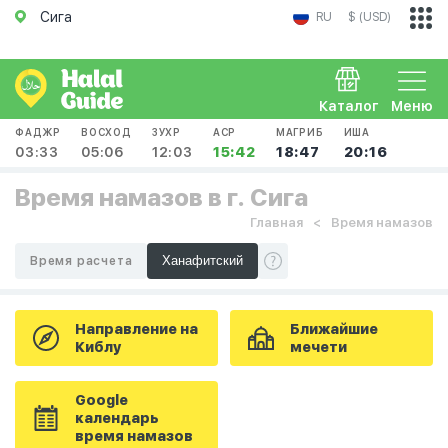
Сига
RU
$ (USD)
Каталог
Меню
ФАДЖР
ВОСХОД
ЗУХР
АСР
МАГРИБ
ИША
03:33
05:06
12:03
15:42
18:47
20:16
Время намазов в г. Сига
Главная
Время намазов
Время расчета
Направление на
Ближайшие
Киблу
мечети
Google
календарь
время намазов