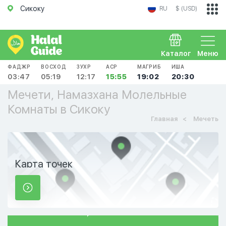
Сикоку
RU
$ (USD)
Каталог
Меню
ФАДЖР
ВОСХОД
ЗУХР
АСР
МАГРИБ
ИША
03:47
05:19
12:17
15:55
19:02
20:30
Мечети, Намазхана Молельные
Комнаты в Сикоку
Главная
Мечеть
Карта точек