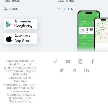
Партнеры
СМИ о нас
Франшиза
Контакты
Загрузить на
Доступно в
App Store
Частная компания
Halal Guide Ltd.
© 2018 HalalGuide.me
Все права защищены.
БИН/ИИН
210240900176
Политика
конфиденциальности
Пользовательское
соглашение
Правилами защиты
информации о
Пользователях