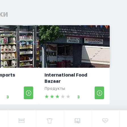
ки
Imports
International Food
Bazaar
Продукты
3
3