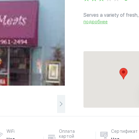
Serves a variety of fresh
Catering and delivery is a
подробнее
WiFi
Оплата
Сертификат
картой