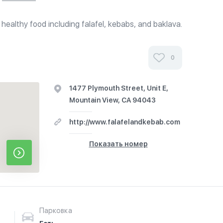
, healthy food including falafel, kebabs, and baklava.
vailable.
0
1477 Plymouth Street, Unit E,
Mountain View, CA 94043
http://www.falafelandkebab.com
Показать номер
Парковка