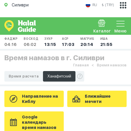
Силиври
RU
₺ (TRY)
Каталог
Меню
ФАДЖР
ВОСХОД
ЗУХР
АСР
МАГРИБ
ИША
04:16
06:02
13:15
17:03
20:14
21:55
Время намазов в г. Силиври
Главная
Время намазов
Время расчета
Направление на
Ближайшие
Киблу
мечети
Google
календарь
время намазов