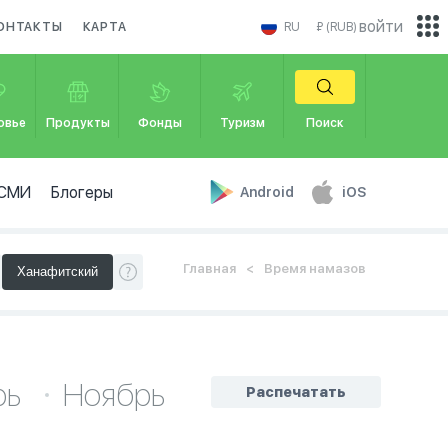
войти
ОНТАКТЫ
КАРТА
RU
₽ (RUB)
овье
Продукты
Фонды
Туризм
Поиск
СМИ
Блогеры
Android
iOS
Главная
Время намазов
рь
Ноябрь
Распечатать