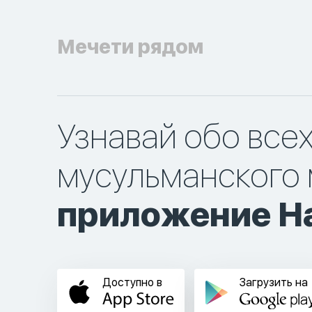
Мечети рядом
Узнавай обо все
мусульманского 
приложение Ha
Доступно в
Загрузить на