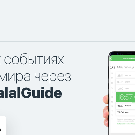
х событиях
мира через
lalGuide