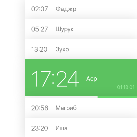
02:07
Фаджр
05:27
Шурук
13:20
Зухр
17:24
Аср
01:18:01
20:58
Магриб
23:20
Иша