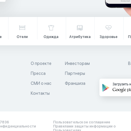
е
Отели
Одежда
Атрибутика
Здоровье
П
О проекте
Инвесторам
В
Пресса
Партнеры
й
СМИ о нас
Франшиза
Загрузить 
Контакты
17836
Пользовательское соглашение
онфиденциальности
Правилами защиты информации о
Пользователях