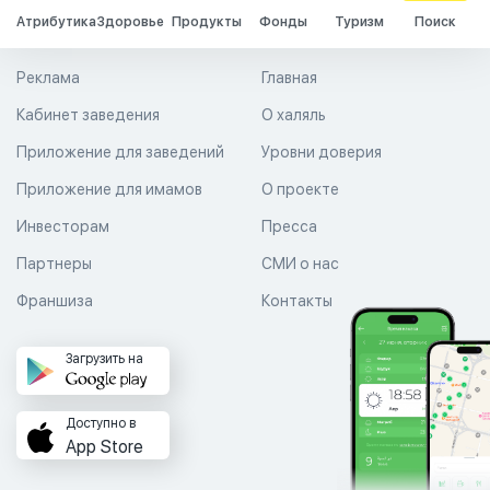
Атрибутика
Здоровье
Продукты
Фонды
Туризм
Поиск
Реклама
Главная
Кабинет заведения
О халяль
Приложение для заведений
Уровни доверия
Приложение для имамов
О проекте
Инвесторам
Пресса
Партнеры
СМИ о нас
Франшиза
Контакты
Загрузить на
Доступно в
App Store