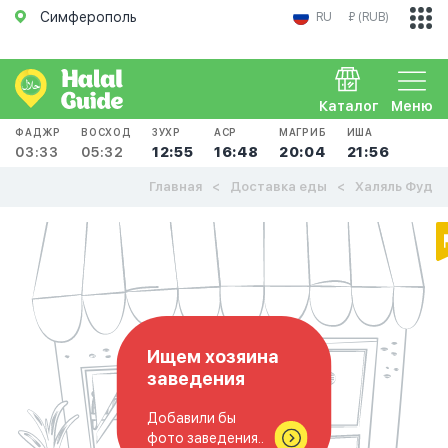
Симферополь
RU
₽ (RUB)
Каталог
Меню
ФАДЖР
ВОСХОД
ЗУХР
АСР
МАГРИБ
ИША
03:33
05:32
12:55
16:48
20:04
21:56
Главная
Доставка еды
Халяль Фуд
Ищем хозяина
заведения
Добавили бы
фото заведения..