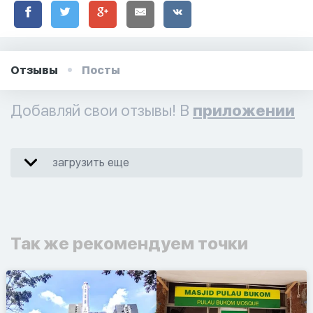
Отзывы
Посты
Добавляй свои отзывы! В
приложении
загрузить еще
Так же рекомендуем точки