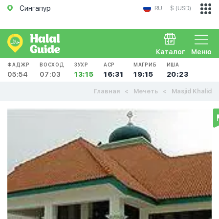
Сингапур
RU
$ (USD)
Каталог
Меню
ФАДЖР
ВОСХОД
ЗУХР
АСР
МАГРИБ
ИША
05:54
07:03
13:15
16:31
19:15
20:23
Главная
Мечеть
Masjid Khalid