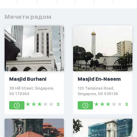
Мечети рядом
Masjid Burhani
Masjid En-Naeem
39 Hill Street, Singapore,
120 Tampines Road,
SG 179364
Singapore, SG 535136
3
3