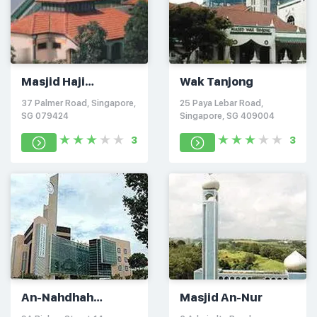
Masjid Haji
Wak Tanjong
Muhammad Salleh
37 Palmer Road, Singapore,
25 Paya Lebar Road,
SG 079424
Singapore, SG 409004
3
3
An-Nahdhah
Masjid An-Nur
(Harmony Centre)