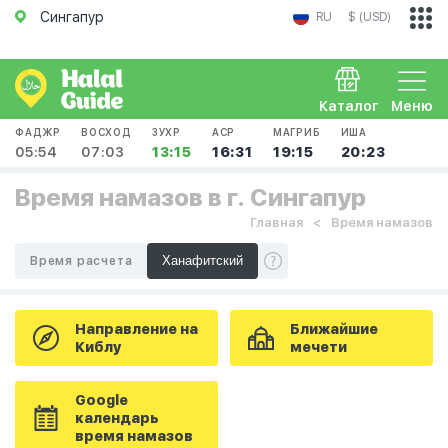
Сингапур
RU
$ (USD)
Каталог
Меню
ФАДЖР
ВОСХОД
ЗУХР
АСР
МАГРИБ
ИША
05:54
07:03
13:15
16:31
19:15
20:23
Время намазов в г. Сингапур
Главная
Время намазов
Время расчета
Направление на
Ближайшие
Киблу
мечети
Google
календарь
время намазов