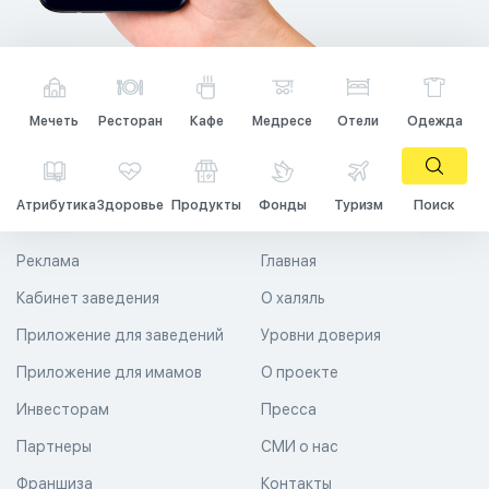
Мечеть
Ресторан
Кафе
Медресе
Отели
Одежда
Атрибутика
Здоровье
Продукты
Фонды
Туризм
Поиск
Реклама
Главная
Кабинет заведения
О халяль
Приложение для заведений
Уровни доверия
Приложение для имамов
О проекте
Инвесторам
Пресса
Партнеры
СМИ о нас
Франшиза
Контакты