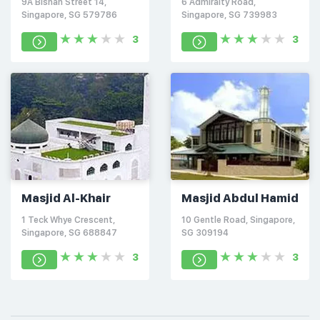
9A Bishan Street 14,
6 Admiralty Road,
Singapore, SG 579786
Singapore, SG 739983
3
3
Masjid Al-Khair
Masjid Abdul Hamid
1 Teck Whye Crescent,
10 Gentle Road, Singapore,
Singapore, SG 688847
SG 309194
3
3