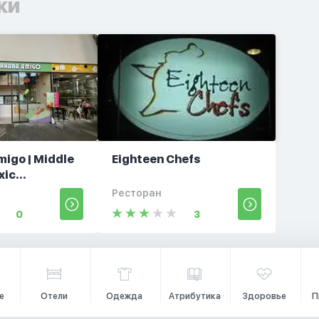
ки
igo | Middle
Eighteen Chefs
ic...
Ресторан
0
3
е
Отели
Одежда
Атрибутика
Здоровье
П