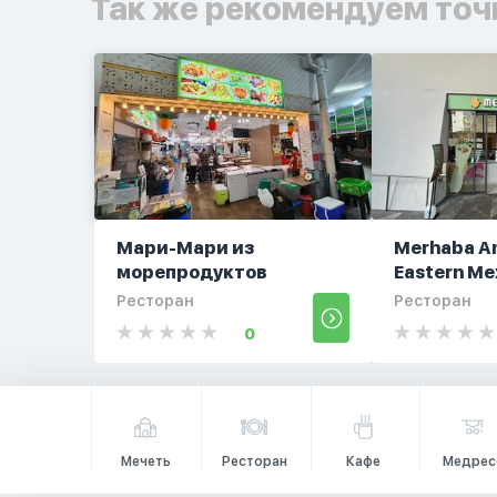
Так же рекомендуем точ
Мари-Мари из
Merhaba Am
морепродуктов
Eastern Mex
Ресторан
Ресторан
0
Мечеть
Ресторан
Кафе
Медрес