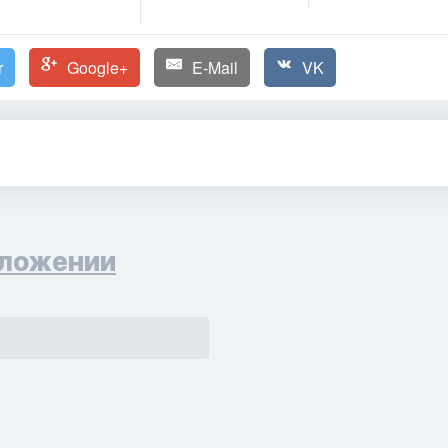
r
Google+
E-Mail
VK
ложении