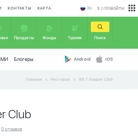
войти
И
КОНТАКТЫ
КАРТА
RU
$ (USD)
овье
Продукты
Фонды
Туризм
Поиск
СМИ
Блогеры
Android
iOS
Главная
Ресторан
89.7 Supper Club
r Club
0 отзывов