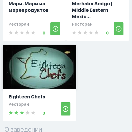
Мари-Мари из
Merhaba Amigo |
морепродуктов
Middle Eastern
Mexic...
Ресторан
Ресторан
0
0
Eighteen Chefs
Ресторан
3
О заведении