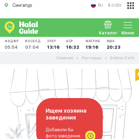
Сингапур
RU
$ (USD)
Каталог
Меню
ФАДЖР
ВОСХОД
ЗУХР
АСР
МАГРИБ
ИША
05:54
07:04
13:16
16:32
19:16
20:23
Главная
Ресторан
Embun Café
Ищем хозяина
заведения
Добавили бы
фото заведения..