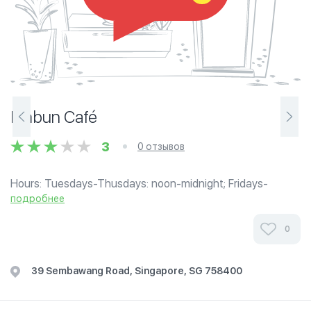
Embun Café
3
0 отзывов
Hours: Tuesdays-Thusdays: noon-midnight; Fridays-
Sundays: 3pm-2am. Karaoke facilities provided.
подробнее
0
39 Sembawang Road, Singapore, SG 758400