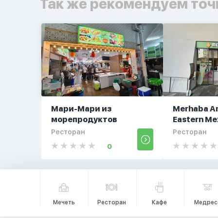
Так же рекомендуем точ
Мари-Мари из
Merhaba Am
морепродуктов
Eastern Mex
Ресторан
Ресторан
0
Мечеть
Ресторан
Кафе
Медрес