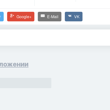
r
Google+
E-Mail
VK
ложении