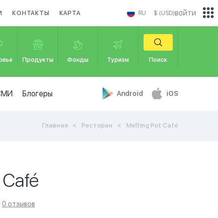
войти
И
КОНТАКТЫ
КАРТА
RU
$ (USD)
овье
Продукты
Фонды
Туризм
Поиск
СМИ
Блогеры
Android
iOS
Главная
Ресторан
Melting Pot Café
 Café
0 отзывов