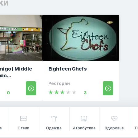
ки
igo | Middle
Eighteen Chefs
ic...
Ресторан
0
3
е
Отели
Одежда
Атрибутика
Здоровье
П