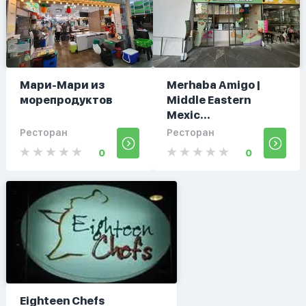
Мари-Мари из
Merhaba Amigo |
морепродуктов
Middle Eastern
Mexic...
Ресторан
Ресторан
0
0
Eighteen Chefs