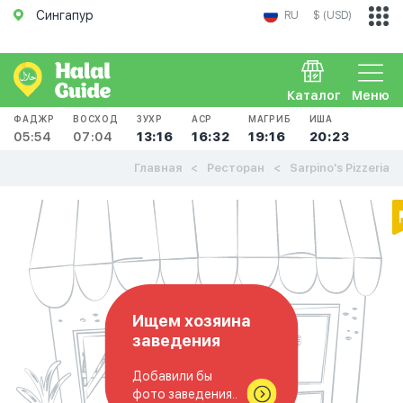
Сингапур
RU
$ (USD)
Каталог
Меню
ФАДЖР
ВОСХОД
ЗУХР
АСР
МАГРИБ
ИША
05:54
07:04
13:16
16:32
19:16
20:23
Главная
Ресторан
Sarpino's Pizzeria
Ищем хозяина
заведения
Добавили бы
фото заведения..