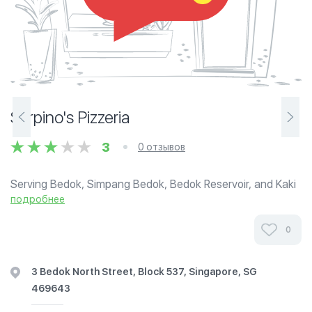
Sarpino's Pizzeria
3
0 отзывов
Serving Bedok, Simpang Bedok, Bedok Reservoir, and Kaki
Bukit.
подробнее
0
3 Bedok North Street, Block 537, Singapore, SG
469643