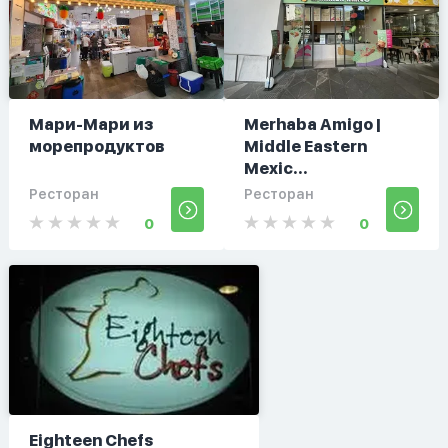
Мари-Мари из
Merhaba Amigo |
морепродуктов
Middle Eastern
Mexic...
Ресторан
Ресторан
0
0
Eighteen Chefs