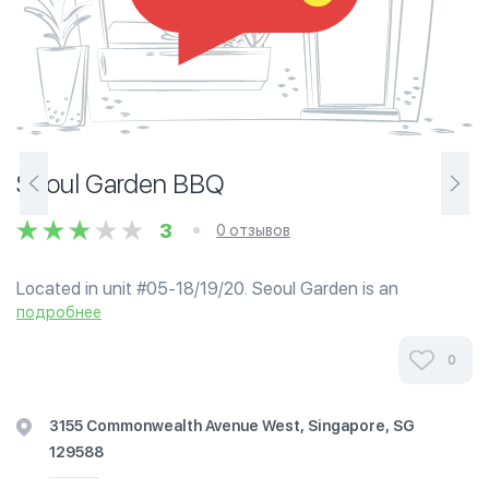
Seoul Garden BBQ
3
0 отзывов
Located in unit #05-18/19/20. Seoul Garden is an
authentic Korean-styled BBQ restaurant that offers self-
подробнее
service items including intense meat-marinates, fresh
buffet items, and fresh produce. ...
0
3155 Commonwealth Avenue West, Singapore, SG
129588