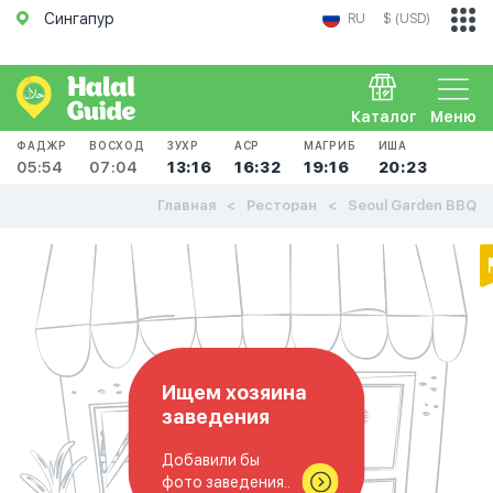
Сингапур
RU
$ (USD)
Каталог
Меню
ФАДЖР
ВОСХОД
ЗУХР
АСР
МАГРИБ
ИША
05:54
07:04
13:16
16:32
19:16
20:23
Главная
Ресторан
Seoul Garden BBQ
Ищем хозяина
заведения
Добавили бы
фото заведения..