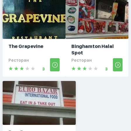
The Grapevine
Binghamton Halal
Spot
Ресторан
Ресторан
3
3