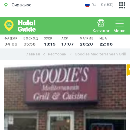
Сиракьюс
RU
$ (USD)
Каталог
Меню
ФАДЖР
ВОСХОД
ЗУХР
АСР
МАГРИБ
ИША
04:06
05:58
13:15
17:07
20:20
22:06
Главная
Ресторан
Goodies Mediterranean Grill