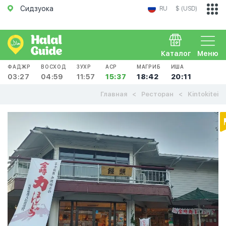
Сидзуока
RU
$ (USD)
Каталог
Меню
ФАДЖР
ВОСХОД
ЗУХР
АСР
МАГРИБ
ИША
03:27
04:59
11:57
15:37
18:42
20:11
Главная
Ресторан
Kintokitei