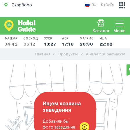
Скарборо
RU
$ (CAD)
Каталог
Меню
ФАДЖР
ВОСХОД
ЗУХР
АСР
МАГРИБ
ИША
04:42
06:12
13:27
17:18
20:30
22:02
Главная
Продукты
Al-Khair Supermarket
Ищем хозяина
заведения
Добавили бы
фото заведения..