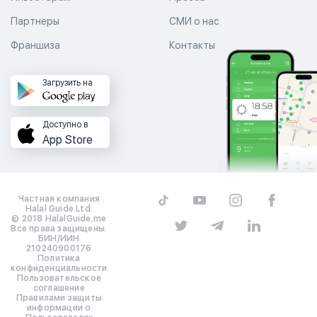
Партнеры
СМИ о нас
Франшиза
Контакты
Загрузить на
Доступно в
App Store
Частная компания
Halal Guide Ltd.
© 2018 HalalGuide.me
Все права защищены.
БИН/ИИН
210240900176
Политика
конфиденциальности
Пользовательское
соглашение
Правилами защиты
информации о