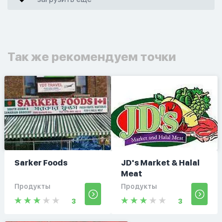
Так же рекомендуем точки
Sarker Foods
JD's Market & Halal
Meat
Продукты
Продукты
3
3