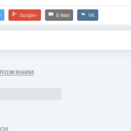
r
Google+
E-Mail
VK
ложении
ки