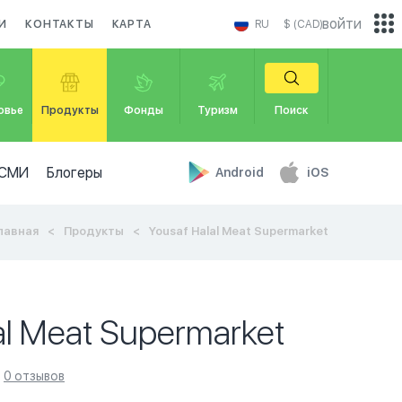
войти
И
КОНТАКТЫ
КАРТА
RU
$ (CAD)
овье
Продукты
Фонды
Туризм
Поиск
СМИ
Блогеры
Android
iOS
лавная
Продукты
Yousaf Halal Meat Supermarket
al Meat Supermarket
0 отзывов