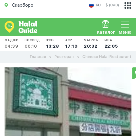
Скарборо
RU
$ (CAD)
Каталог
Меню
ФАДЖР
ВОСХОД
ЗУХР
АСР
МАГРИБ
ИША
04:39
06:10
13:28
17:19
20:32
22:05
Главная
Ресторан
Chinese Halal Restaurant