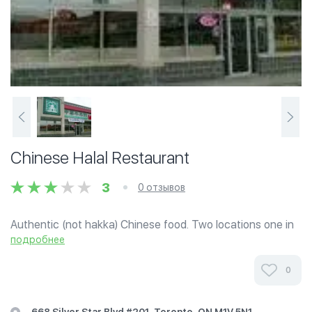
Chinese Halal Restaurant
3
0 отзывов
Authentic (not hakka) Chinese food. Two locations one in
Scarborough and one in North York. Latter is a little more
подробнее
spacious. Free parking at both. Very reasonable prices.
This restaurant serves...
0