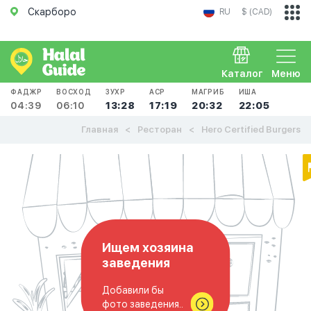
Скарборо
RU
$ (CAD)
Каталог
Меню
ФАДЖР
ВОСХОД
ЗУХР
АСР
МАГРИБ
ИША
04:39
06:10
13:28
17:19
20:32
22:05
Главная
Ресторан
Hero Certified Burgers
Ищем хозяина
заведения
Добавили бы
фото заведения..