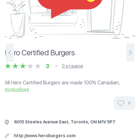
Hero Certified Burgers
3
0 отзывов
All Hero Certified Burgers are made 100% Canadian,
range-fed, hormone and antibiotic free Angus beef with
подробнее
full traceability. Hero Certified Burgers is the only franchise
to be endorsed by the...
0
6015 Steeles Avenue East, Toronto, ON M1V 5P7
http://www.heroburgers.com