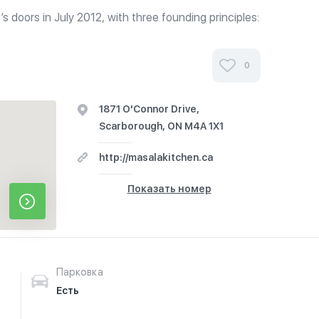
s doors in July 2012, with three founding principles:
est quality food at affordable prices; providing
l career training...
0
1871 O'Connor Drive,
Scarborough, ON M4A 1X1
http://masalakitchen.ca
Показать номер
Парковка
Есть