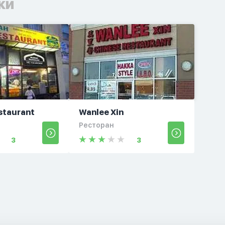
ки
staurant
Wanlee Xin
Ресторан
3
3