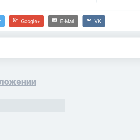
r
Google+
E-Mail
VK
ложении