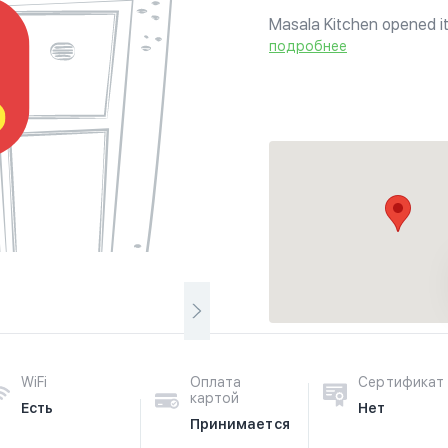
Masala Kitchen opened it’
cooking and serving the b
подробнее
employees with exceptiona
WiFi
Оплата
Сертификат
картой
Есть
Нет
Принимается