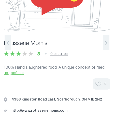
Rotisserie Mom's
3
0 отзывов
100% Hand slaughtered food. A unique concept of fried
and BBQ chicken under one roof. Mom's takes the form of
подробнее
service at the counter with delivery service, offering 20 to
30 seats for in-house...
0
4383 Kingston Road East, Scarborough, ON M1E 2N2
http://www.rotisseriemoms.com