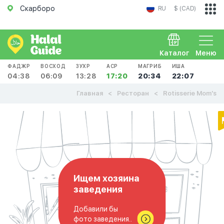
Скарборо
RU
$ (CAD)
Каталог
Меню
ФАДЖР
ВОСХОД
ЗУХР
АСР
МАГРИБ
ИША
04:38
06:09
13:28
17:20
20:34
22:07
Главная
Ресторан
Rotisserie Mom's
Ищем хозяина
заведения
Добавили бы
фото заведения..