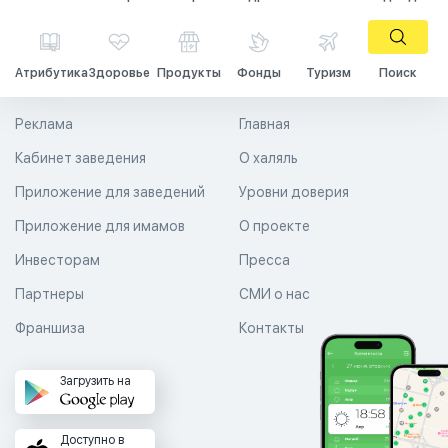
Атрибутика
Здоровье
Продукты
Фонды
Туризм
Поиск
Реклама
Главная
Кабинет заведения
О халяль
Приложение для заведений
Уровни доверия
Приложение для имамов
О проекте
Инвесторам
Пресса
Партнеры
СМИ о нас
Франшиза
Контакты
Загрузить на
Доступно в