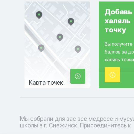
Добавь
халяль
точку
Вы получите
баллов за д
халяль точки
Карта точек
Мы собрали для вас все медресе и мус
мусульманскому образовательному проц
школы в г. Снежинск. Присоединитесь к