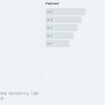
Рейтинг
5
4
3
2
1
я.