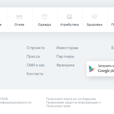
е
Отели
Одежда
Атрибутика
Здоровье
П
О проекте
Инвесторам
В
Пресса
Партнеры
й
СМИ о нас
Франшиза
Загрузить 
Контакты
17836
Пользовательское соглашение
онфиденциальности
Правилами защиты информации о
Пользователях