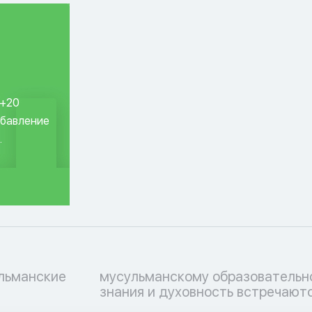
 +20
обавление
.
ульманские
ессу, где
знания и духовность встречаютс