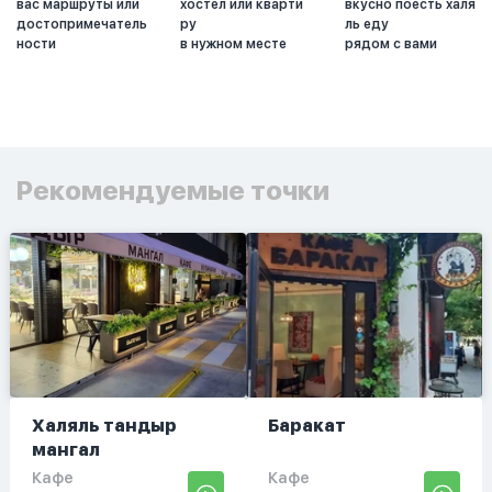
вас маршруты или
хостел или кварти
вкусно поесть халя
достопримечатель
ру
ль еду
ности
в нужном месте
рядом с вами
Рекомендуемые точки
Халяль тандыр
Баракат
мангал
Кафе
Кафе