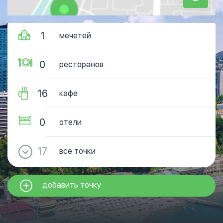
1
мечетей
0
ресторанов
16
кафе
0
отели
17
все точки
добавить точку