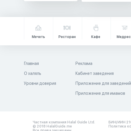
Мечеть
Ресторан
Кафе
Медрес
Главная
Реклама
О халяль
Кабинет заведения
Уровни доверия
Приложение для заведени
Приложение для имамов
Частная компания Halal Guide Ltd.
БИН/ИИН 21
© 2018 HalalGuide.me
Политика к
Все права защищены.