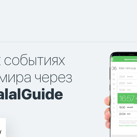
х событиях
мира через
lalGuide