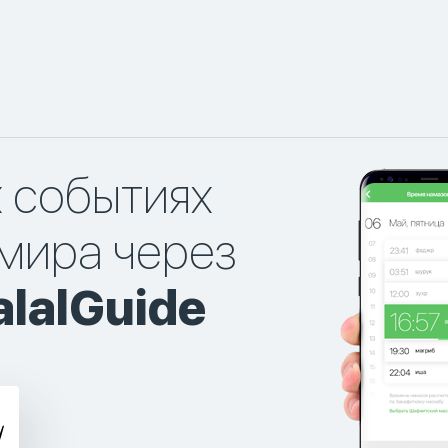
х событиях
мира через
lalGuide