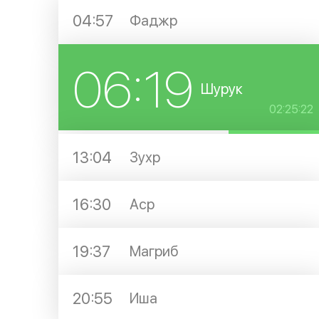
04:57
Фаджр
06:19
Шурук
02:25:22
13:04
Зухр
16:30
Аср
19:37
Магриб
20:55
Иша