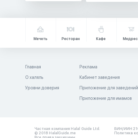
Мечеть
Ресторан
Кафе
Медрес
Главная
Реклама
О халяль
Кабинет заведения
Уровни доверия
Приложение для заведени
Приложение для имамов
Частная компания Halal Guide Ltd.
БИН/ИИН 21
© 2018 HalalGuide.me
Политика к
Все права защищены.