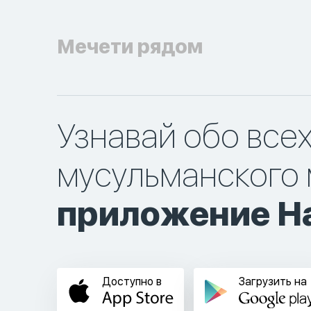
Мечети рядом
Узнавай обо все
мусульманского 
приложение Ha
Доступно в
Загрузить на