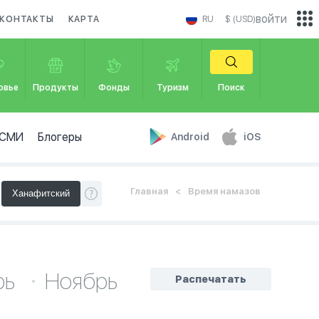
войти
КОНТАКТЫ
КАРТА
RU
$ (USD)
овье
Продукты
Фонды
Туризм
Поиск
СМИ
Блогеры
Android
iOS
Главная
Время намазов
рь
Ноябрь
Распечатать