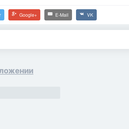
r
Google+
E-Mail
VK
ложении