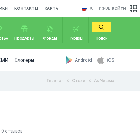
войти
ИКИ
КОНТАКТЫ
КАРТА
RU
₽ (RUB)
овье
Продукты
Фонды
Туризм
Поиск
СМИ
Блогеры
Android
iOS
Главная
Отели
Ак Чишма
0 отзывов