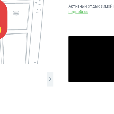
Активный отдых зимой 
экскурсии по Великой С
подробнее
коньках. Проживание в 