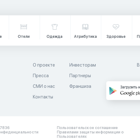
е
Отели
Одежда
Атрибутика
Здоровье
П
О проекте
Инвесторам
В
Пресса
Партнеры
й
СМИ о нас
Франшиза
Загрузить 
Контакты
17836
Пользовательское соглашение
онфиденциальности
Правилами защиты информации о
Пользователях