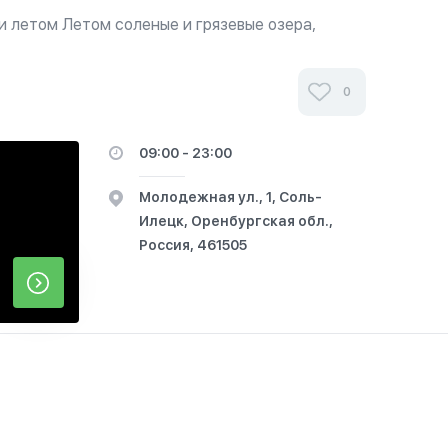
и летом Летом соленые и грязевые озера,
тепи. Зимой прогулки на лыжах, катание на
комфортных условиях. Халяль кафе на...
0
09:00 - 23:00
Молодежная ул., 1, Соль-
Илецк, Оренбургская обл.,
Россия, 461505