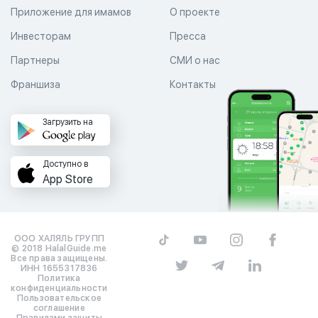
Приложение для имамов
О проекте
Инвесторам
Пресса
Партнеры
СМИ о нас
Франшиза
Контакты
Загрузить на
Доступно в
App Store
ООО ХАЛЯЛЬ ГРУПП
© 2018 HalalGuide.me
Все права защищены.
ИНН 1655317836
Политика
конфиденциальности
Пользовательское
соглашение