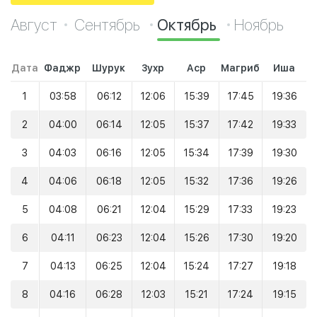
Август
Сентябрь
Октябрь
Ноябрь
Дата
Фаджр
Шурук
Зухр
Аср
Магриб
Иша
1
03:58
06:12
12:06
15:39
17:45
19:36
2
04:00
06:14
12:05
15:37
17:42
19:33
3
04:03
06:16
12:05
15:34
17:39
19:30
4
04:06
06:18
12:05
15:32
17:36
19:26
5
04:08
06:21
12:04
15:29
17:33
19:23
6
04:11
06:23
12:04
15:26
17:30
19:20
7
04:13
06:25
12:04
15:24
17:27
19:18
8
04:16
06:28
12:03
15:21
17:24
19:15