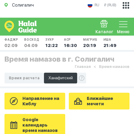
Солигалич
RU
₽ (RUB)
Каталог
Меню
ФАДЖР
ВОСХОД
ЗУХР
АСР
МАГРИБ
ИША
02:09
04:09
12:22
16:30
20:19
21:49
Время намазов в г. Солигалич
Главная
Время намазов
Время расчета
Направление на
Ближайшие
Киблу
мечети
Google
календарь
время намазов