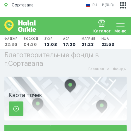
Сортавала
RU
₽ (RUB)
Каталог
Меню
ФАДЖР
ВОСХОД
ЗУХР
АСР
МАГРИБ
ИША
02:36
04:36
13:08
17:20
21:23
22:53
Благотворительные фонды в
г.Сортавала
Главная
Фонды
Карта точек