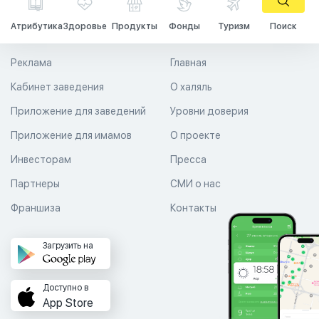
Атрибутика
Здоровье
Продукты
Фонды
Туризм
Поиск
Реклама
Главная
Кабинет заведения
О халяль
Приложение для заведений
Уровни доверия
Приложение для имамов
О проекте
Инвесторам
Пресса
Партнеры
СМИ о нас
Франшиза
Контакты
Загрузить на
Доступно в
App Store