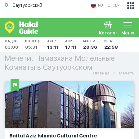
Саутуоркский
RU
£ (GBP)
Каталог
Меню
ФАДЖР
ВОСХОД
ЗУХР
АСР
МАГРИБ
ИША
03:00
05:31
13:11
17:11
20:36
22:58
Мечети, Намазхана Молельные
Комнаты в Саутуоркском
Главная
Мечеть
Baitul Aziz Islamic Cultural Centre