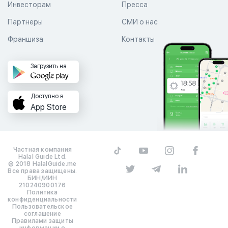
Инвесторам
Пресса
Партнеры
СМИ о нас
Франшиза
Контакты
Загрузить на
Доступно в
App Store
Частная компания
Halal Guide Ltd.
© 2018 HalalGuide.me
Все права защищены.
БИН/ИИН
210240900176
Политика
конфиденциальности
Пользовательское
соглашение
Правилами защиты