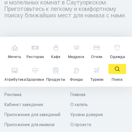
и молельных комнат в Саутуоркском.
Приготовьтесь к легкому и комфортному
поиску ближайших мест для намаза с нами.
Мечеть
Ресторан
Кафе
Медресе
Отели
Одежда
Атрибутика
Здоровье
Продукты
Фонды
Туризм
Поиск
Реклама
Главная
Кабинет заведения
О халяль
Приложение для заведений
Уровни доверия
Приложение для имамов
О проекте