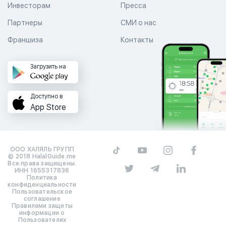
Инвесторам
Пресса
Партнеры
СМИ о нас
Франшиза
Контакты
Загрузить на
Доступно в
App Store
ООО ХАЛЯЛЬ ГРУПП
© 2018 HalalGuide.me
Все права защищены.
ИНН 1655317836
Политика
конфиденциальности
Пользовательское
соглашение
Правилами защиты
информации о
Пользователях