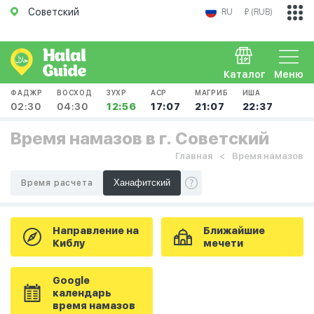
Советский
RU
₽ (RUB)
Каталог
Меню
ФАДЖР
ВОСХОД
ЗУХР
АСР
МАГРИБ
ИША
02:30
04:30
12:56
17:07
21:07
22:37
Время намазов в г. Советский
Главная
Время намазов
Время расчета
Направление на
Ближайшие
Киблу
мечети
Google
календарь
время намазов