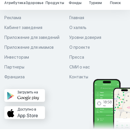
Атрибутика
Здоровье
Продукты
Фонды
Туризм
Поиск
Реклама
Главная
Кабинет заведения
О халяль
Приложение для заведений
Уровни доверия
Приложение для имамов
О проекте
Инвесторам
Пресса
Партнеры
СМИ о нас
Франшиза
Контакты
Загрузить на
Доступно в
App Store