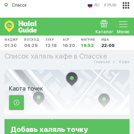
Спасск
RU
₽ (RUB)
Каталог
Меню
ФАДЖР
ВОСХОД
ЗУХР
АСР
МАГРИБ
ИША
01:30
04:29
12:18
16:20
19:52
22:05
Список халяль кафе в Спасске
Главная
Кафе
Карта точек
Добавь
халяль
точку