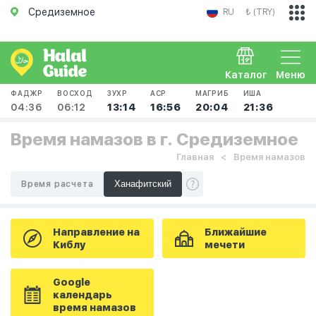
Средиземное
RU
₺ (TRY)
Каталог
Меню
ФАДЖР
ВОСХОД
ЗУХР
АСР
МАГРИБ
ИША
04:36
06:12
13:14
16:56
20:04
21:36
Время намазов в г. Средиземное
Главная
Время намазов
Время расчета
Направление на
Ближайшие
Киблу
мечети
Google
календарь
время намазов