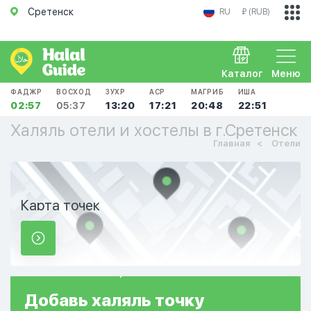
Сретенск
RU
₽ (RUB)
Каталог
Меню
ФАДЖР
ВОСХОД
ЗУХР
АСР
МАГРИБ
ИША
02:57
05:37
13:20
17:21
20:48
22:51
Халяль отели и хостелы в г.Сретенск
Главная
Отели
Карта точек
Добавь
халяль
точку