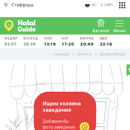
Стаффорд
RU
£ (GBP)
Каталог
Меню
ФАДЖР
ВОСХОД
ЗУХР
АСР
МАГРИБ
ИША
02:57
05:35
13:19
17:20
20:49
23:18
Главная
Мечеть
Madina Masjid
Ищем хозяина
заведения
Добавили бы
фото заведения..