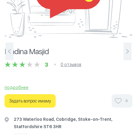
Madina Masjid
3
0 отзывов
подробнее
Ознакомьтесь с отзывами посетителей Madina Masjid в
г.Стаффорд на фотографиях и узнайте о часах работы.
Задать вопрос имаму
0
Ваше духовное путешествие начинается здесь.
273 Waterloo Road, Cobridge, Stoke-on-Trent,
Staffordshire ST6 3HR