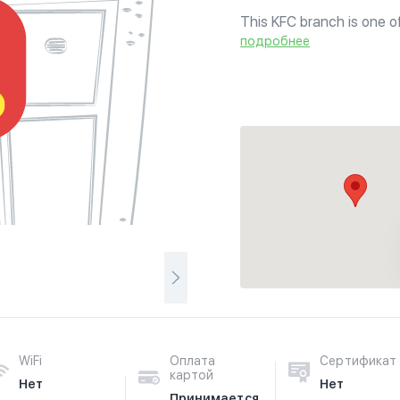
This KFC branch is one of 
outlet is certified by the 
подробнее
WiFi
Оплата
Сертификат
картой
Нет
Нет
Принимается