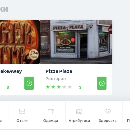
ки
 TakeAway
Pizza Plaza
Ресторан
3
3
е
Отели
Одежда
Атрибутика
Здоровье
П