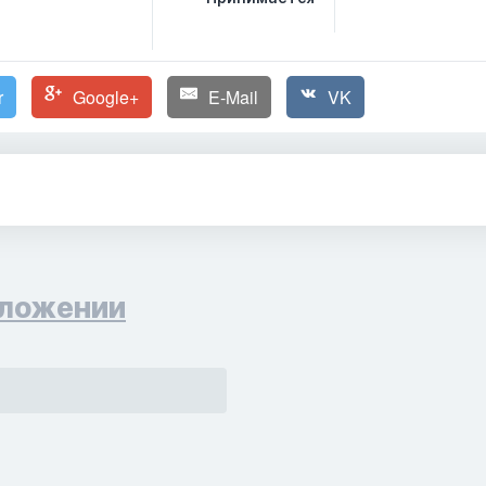
r
Google+
E-Mail
VK
ложении