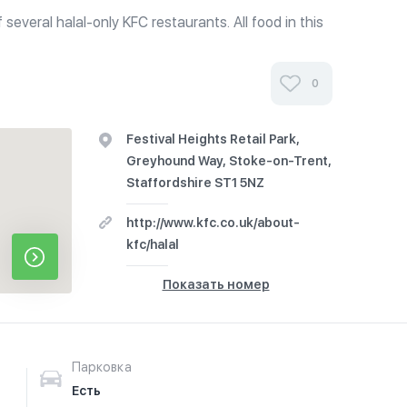
several halal-only KFC restaurants. All food in this
Halal Food Authority.
0
Festival Heights Retail Park,
Greyhound Way, Stoke-on-Trent,
Staffordshire ST1 5NZ
http://www.kfc.co.uk/about-
kfc/halal
Показать номер
Парковка
Есть