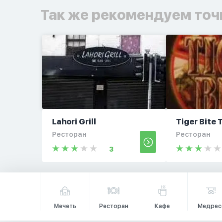
Так же рекомендуем точ
Lahori Grill
Tiger Bite
Ресторан
Ресторан
3
Мечеть
Ресторан
Кафе
Медрес