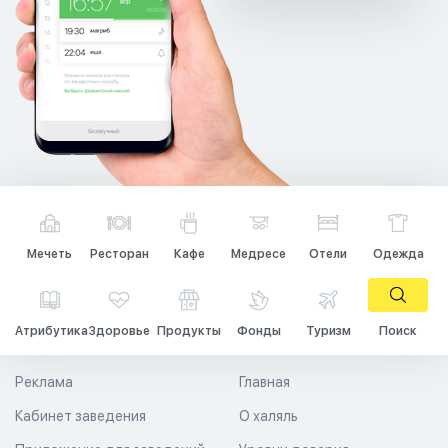
Мечеть
Ресторан
Кафе
Медресе
Отели
Одежда
Атрибутика
Здоровье
Продукты
Фонды
Туризм
Поиск
Реклама
Главная
Кабинет заведения
О халяль