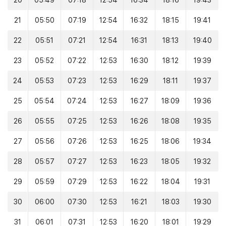
20
05:49
07:18
12:54
16:34
18:16
19:43
21
05:50
07:19
12:54
16:32
18:15
19:41
22
05:51
07:21
12:54
16:31
18:13
19:40
23
05:52
07:22
12:53
16:30
18:12
19:39
24
05:53
07:23
12:53
16:29
18:11
19:37
25
05:54
07:24
12:53
16:27
18:09
19:36
26
05:55
07:25
12:53
16:26
18:08
19:35
27
05:56
07:26
12:53
16:25
18:06
19:34
28
05:57
07:27
12:53
16:23
18:05
19:32
29
05:59
07:29
12:53
16:22
18:04
19:31
30
06:00
07:30
12:53
16:21
18:03
19:30
31
06:01
07:31
12:53
16:20
18:01
19:29