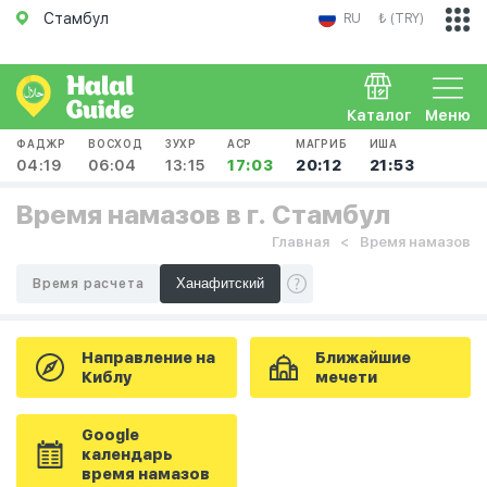
Стамбул
RU
₺ (TRY)
Каталог
Меню
ФАДЖР
ВОСХОД
ЗУХР
АСР
МАГРИБ
ИША
04:19
06:04
13:15
17:03
20:12
21:53
Время намазов в г. Стамбул
Главная
Время намазов
Время расчета
Направление на
Ближайшие
Киблу
мечети
Google
календарь
время намазов