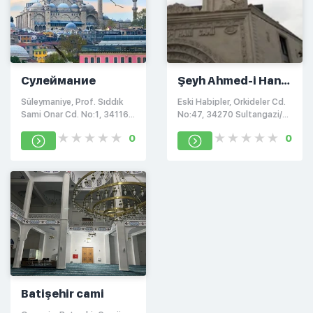
Сулеймание
Şeyh Ahmed-i Hani
Cami
Süleymaniye, Prof. Sıddık
Eski Habipler, Orkideler Cd.
Sami Onar Cd. No:1, 34116
No:47, 34270 Sultangazi/
Fatih/İstanbul, Турция
İstanbul, Турция
0
0
Batişehir cami