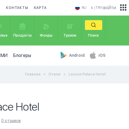
войти
И
КОНТАКТЫ
КАРТА
RU
₺ (TRY)
овье
Продукты
Фонды
Туризм
Поиск
СМИ
Блогеры
Android
iOS
Главная
Отели
Lausos Palace Hotel
ace Hotel
0 отзывов