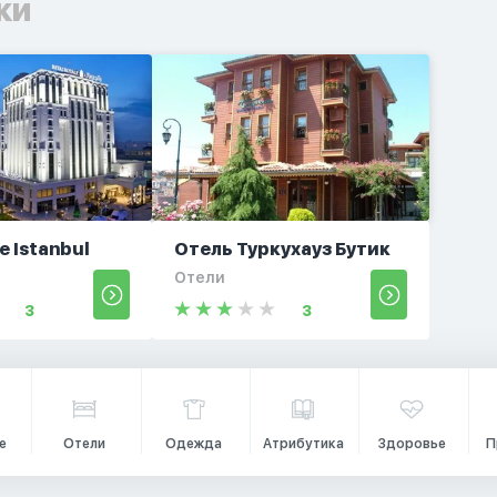
ки
e Istanbul
Отель Туркухауз Бутик
Отели
3
3
е
Отели
Одежда
Атрибутика
Здоровье
П