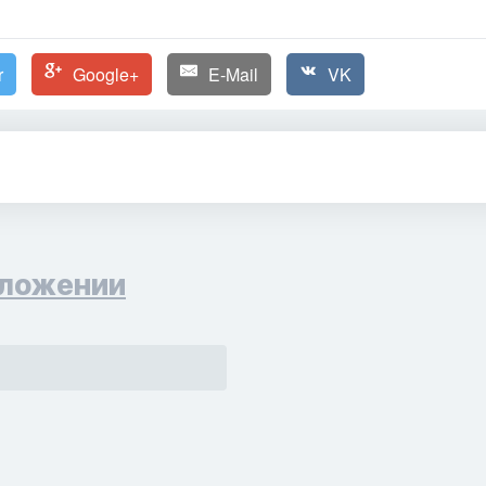
r
Google+
E-Mail
VK
ложении