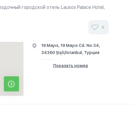
здочный городской отель Lausos Palace Hotel,
 района Шишли, популярном своими
тание: Размещение с завтраком.
0
19 Mayıs, 19 Mayıs Cd. No:34,
34360 Şişli/İstanbul, Турция
Показать номер