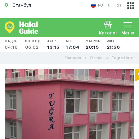
Стамбул
RU
₺ (TRY)
Каталог
Меню
ФАДЖР
ВОСХОД
ЗУХР
АСР
МАГРИБ
ИША
04:16
06:02
13:15
17:04
20:15
21:56
Главная
Отели
Tugra Hotel