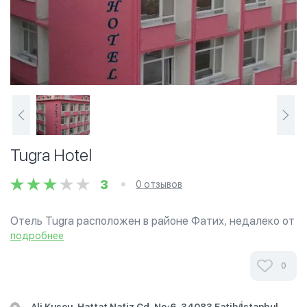
Tugra Hotel
3
0 отзывов
Отель Tugra расположен в районе Фатих, недалеко от
исторического района Султанахмет, близко к Голубой
подробнее
Мечети (Мечеть Султанахмет), Айа-Софии и к Дворцу
Топкапы
0