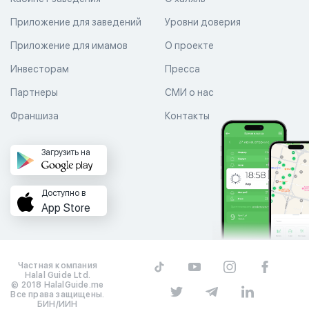
Приложение для заведений
Уровни доверия
Приложение для имамов
О проекте
Инвесторам
Пресса
Партнеры
СМИ о нас
Франшиза
Контакты
Загрузить на
Доступно в
App Store
Частная компания
Halal Guide Ltd.
© 2018 HalalGuide.me
Все права защищены.
БИН/ИИН