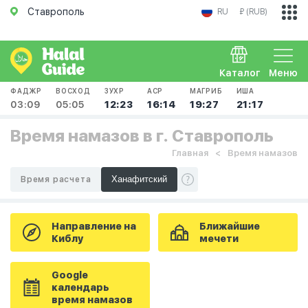
Ставрополь
RU
₽ (RUB)
Каталог
Меню
ФАДЖР
ВОСХОД
ЗУХР
АСР
МАГРИБ
ИША
03:09
05:05
12:23
16:14
19:27
21:17
Время намазов в г. Ставрополь
Главная
Время намазов
Время расчета
Направление на
Ближайшие
Киблу
мечети
Google
календарь
время намазов