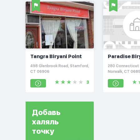
Tangra Biryani Point
Paradise Bir
Pointe
498 Glenbrook Road, Stamford,
280 Connecticut 
CT 06906
Norwalk, CT 068
3
Добавь
халяль
точку