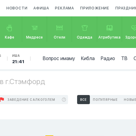
А
НОВОСТИ
АФИША
РЕКЛАМА
ПРИЛОЖЕНИЕ
ПРАЗДНИ
Кафе
Медресе
Отели
Одежда
Атрибутика
Здор
Б
ИША
Вопрос имаму
Кибла
Радио
ТВ
1
21:41
 в г.Стэмфорд
ЗАВЕДЕНИЕ С АЛКОГОЛЕМ
ВСЕ
ПОПУЛЯРНЫЕ
НОВЫ