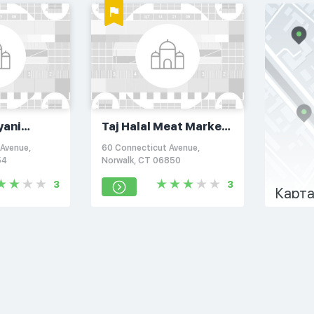
yani
Taj Halal Meat Market
& Seafood
Avenue,
60 Connecticut Avenue,
54
Norwalk, CT 06850
3
3
Карта