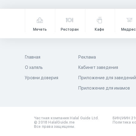
Мечеть
Ресторан
Кафе
Медрес
Главная
Реклама
О халяль
Кабинет заведения
Уровни доверия
Приложение для заведени
Приложение для имамов
Частная компания Halal Guide Ltd.
БИН/ИИН 21
© 2018 HalalGuide.me
Политика к
Все права защищены.