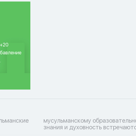
 +20
обавление
.
ульманские
ессу, где
знания и духовность встречаютс