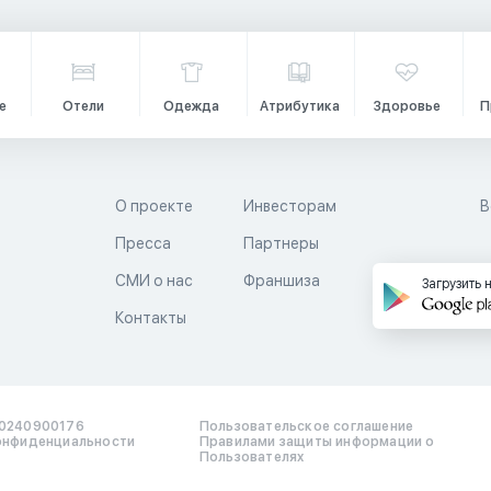
е
Отели
Одежда
Атрибутика
Здоровье
П
О проекте
Инвесторам
В
Пресса
Партнеры
й
СМИ о нас
Франшиза
Загрузить 
Контакты
0240900176
Пользовательское соглашение
онфиденциальности
Правилами защиты информации о
Пользователях