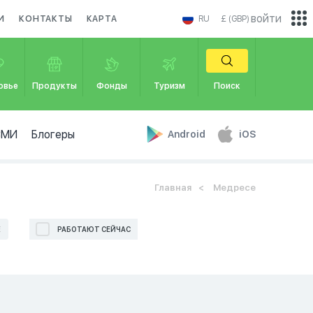
войти
И
КОНТАКТЫ
КАРТА
RU
£ (GBP)
овье
Продукты
Фонды
Туризм
Поиск
СМИ
Блогеры
Android
iOS
Главная
Медресе
Е
РАБОТАЮТ СЕЙЧАС