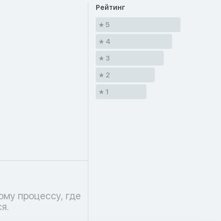
Рейтинг
5
4
3
2
1
я.