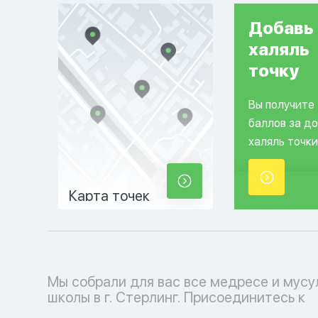
Добавь
халяль
точку
Вы получите
баллов за д
халяль точки
Карта точек
Мы собрали для вас все медресе и мус
мусульманскому образовательному проц
школы в г. Стерлинг. Присоединитесь к