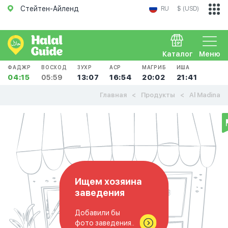
Стейтен-Айленд
RU
$ (USD)
Каталог
Меню
ФАДЖР
ВОСХОД
ЗУХР
АСР
МАГРИБ
ИША
04:15
05:59
13:07
16:54
20:02
21:41
Главная
Продукты
Al Madina
Ищем хозяина
заведения
Добавили бы
фото заведения..