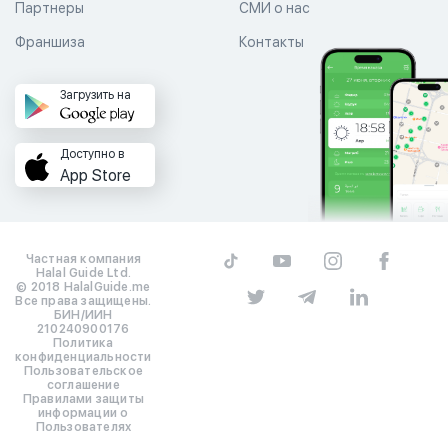
Партнеры
СМИ о нас
Франшиза
Контакты
Загрузить на
Доступно в
App Store
Частная компания
Halal Guide Ltd.
© 2018 HalalGuide.me
Все права защищены.
БИН/ИИН
210240900176
Политика
конфиденциальности
Пользовательское
соглашение
Правилами защиты
информации о
Пользователях