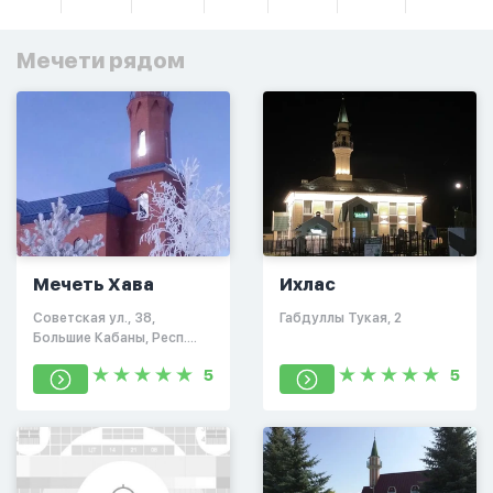
Мечети рядом
Мечеть Хава
Ихлас
Советская ул., 38,
Габдуллы Тукая, 2
Большие Кабаны, Респ.
Татарстан
5
5