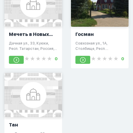
Мечеть в Новых
Госман
Салмачах
Дачная ул., 33, Куюки,
Совхозная ул., 1А,
Респ. Татарстан, Россия,
Столбище, Респ.
422774
Татарстан, Россия,
0
0
422624
Тан