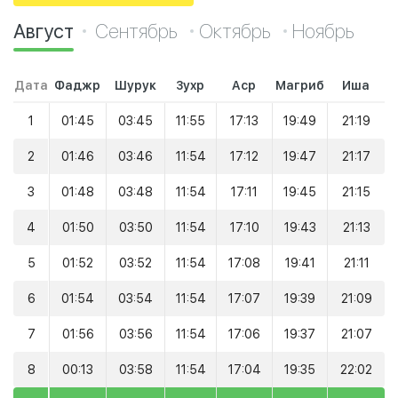
Август
Сентябрь
Октябрь
Ноябрь
Дата
Фаджр
Шурук
Зухр
Аср
Магриб
Иша
1
01:45
03:45
11:55
17:13
19:49
21:19
2
01:46
03:46
11:54
17:12
19:47
21:17
3
01:48
03:48
11:54
17:11
19:45
21:15
4
01:50
03:50
11:54
17:10
19:43
21:13
5
01:52
03:52
11:54
17:08
19:41
21:11
6
01:54
03:54
11:54
17:07
19:39
21:09
7
01:56
03:56
11:54
17:06
19:37
21:07
8
00:13
03:58
11:54
17:04
19:35
22:02