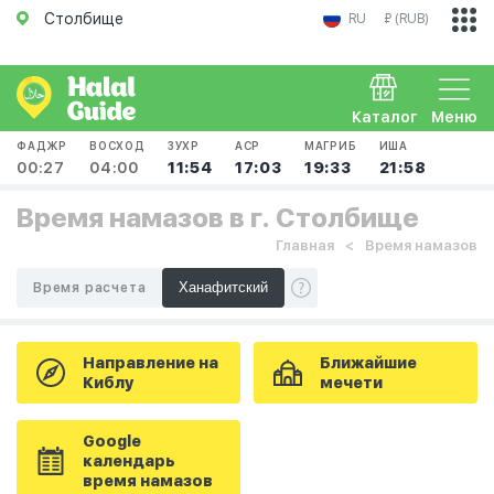
Столбище
RU
₽ (RUB)
Каталог
Меню
ФАДЖР
ВОСХОД
ЗУХР
АСР
МАГРИБ
ИША
00:27
04:00
11:54
17:03
19:33
21:58
Время намазов в г. Столбище
Главная
Время намазов
Время расчета
Направление на
Ближайшие
Киблу
мечети
Google
календарь
время намазов