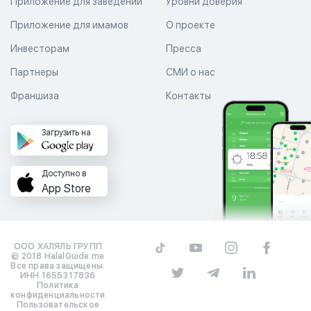
Приложение для заведений
Уровни доверия
Приложение для имамов
О проекте
Инвесторам
Пресса
Партнеры
СМИ о нас
Франшиза
Контакты
Загрузить на
Доступно в
App Store
ООО ХАЛЯЛЬ ГРУПП
© 2018 HalalGuide.me
Все права защищены.
ИНН 1655317836
Политика
конфиденциальности
Пользовательское