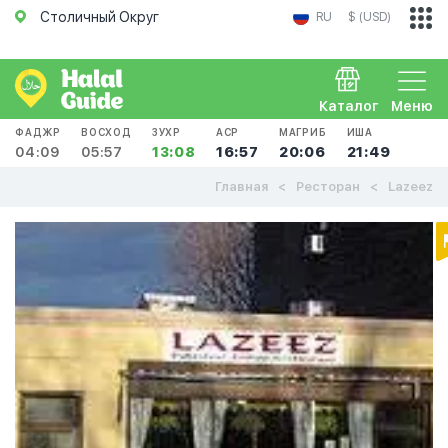
Столичный Округ
RU
$ (USD)
Каталог
Меню
ФАДЖР
ВОСХОД
ЗУХР
АСР
МАГРИБ
ИША
04:09
05:57
13:08
16:57
20:06
21:49
Главная
Ресторан
Lazeez