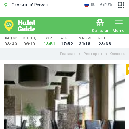
Столичный Регион
RU
€ (EUR)
Каталог
Меню
ФАДЖР
ВОСХОД
ЗУХР
АСР
МАГРИБ
ИША
03:40
06:10
13:51
17:52
21:18
23:38
Главная
Ресторан
Osmose