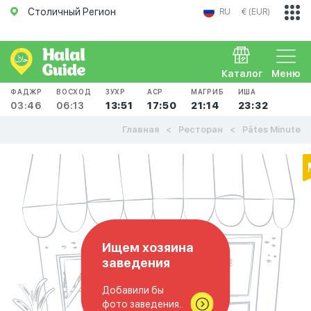
Столичный Регион
RU
€ (EUR)
Каталог
Меню
ФАДЖР
ВОСХОД
ЗУХР
АСР
МАГРИБ
ИША
03:46
06:13
13:51
17:50
21:14
23:32
Главная
Ресторан
Pâtes Minute
Ищем хозяина
заведения
Добавили бы
фото заведения..