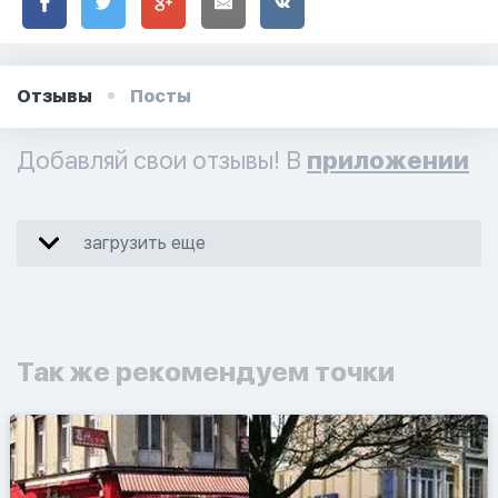
Отзывы
Посты
Добавляй свои отзывы! В
приложении
загрузить еще
Так же рекомендуем точки